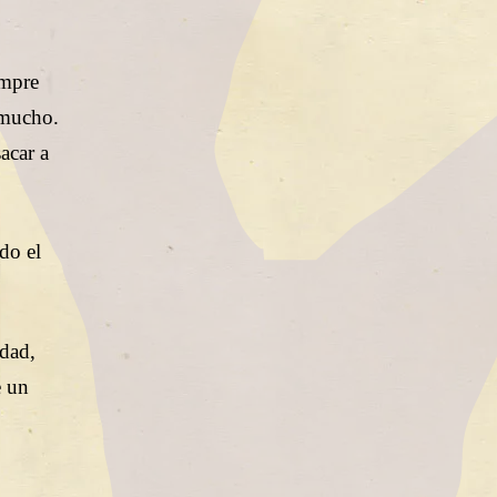
empre
o mucho.
acar a
do el
edad,
e un