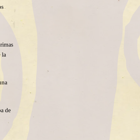
os
grimas
 la
 una
ba de