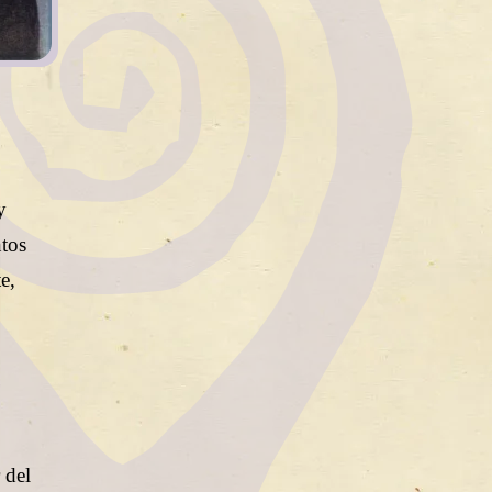
y
ntos
e,
 del