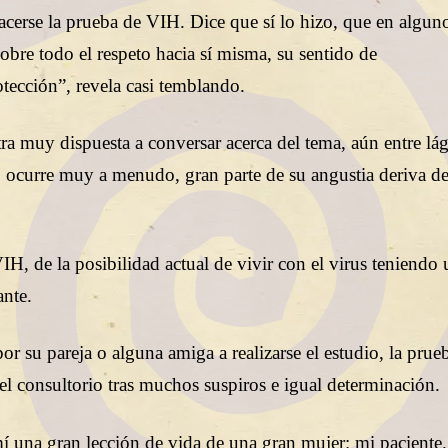
acerse la prueba de VIH. Dice que sí lo hizo, que en algun
obre todo el respeto hacia sí misma, su sentido de
otección”, revela casi temblando.
tra muy dispuesta a conversar acerca del tema, aún entre lá
 ocurre muy a menudo, gran parte de su angustia deriva de
IH, de la posibilidad actual de vivir con el virus teniendo
ante.
or su pareja o alguna amiga a realizarse el estudio, la prue
l consultorio tras muchos suspiros e igual determinación.
í una gran lección de vida de una gran mujer: mi paciente.