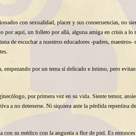
ionados con sexualidad, placer y sus consecuencias, no si
o por aquí, un folleto por allá, alguna amiga en crisis a l
na de escuchar a nuestros educadores -padres, maestros- s
tes.
, empezando por un tema sí delicado e íntimo, pero evitan
ginecólogo, por primera vez en su vida. Siente temor, ansi
va a no detenerse. Ni siquiera ante la pérdida repentina d
a con su médico con la angustia a flor de piel. Es entonces