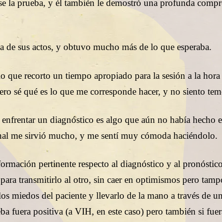
rse la prueba, y él también le demostró una profunda comp
cia de sus actos, y obtuvo mucho más de lo que esperaba.
lo que recorto un tiempo apropiado para la sesión a la hora
ro sé qué es lo que me corresponde hacer, y no siento tem
enfrentar un diagnóstico es algo que aún no había hecho e
onal me sirvió mucho, y me sentí muy cómoda haciéndolo.
formación pertinente respecto al diagnóstico y al pronóstico
ara transmitirlo al otro, sin caer en optimismos pero tam
los miedos del paciente y llevarlo de la mano a través de u
ba fuera positiva (a VIH, en este caso) pero también si fuer