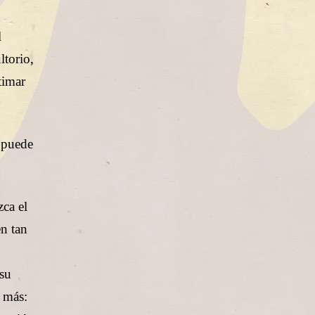
l
ltorio,
timar
e puede
zca el
en tan
 su
 más: