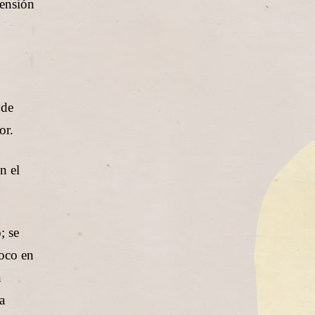
rensión
 de
or.
n el
; se
poco en
n
a