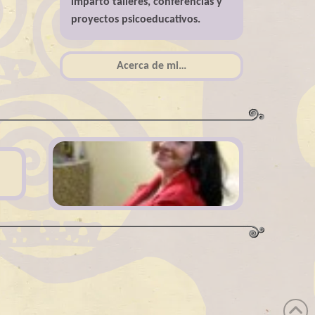
imparto talleres, conferencias y
proyectos psicoeducativos.
Acerca de mi…
Acerca de mi