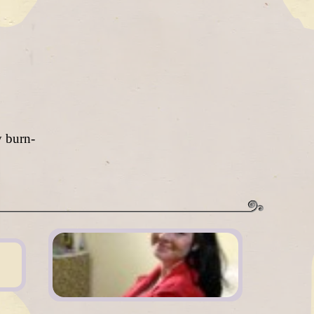
y burn-
Acerca de mi