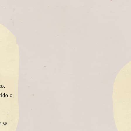
co,
rido o
e se