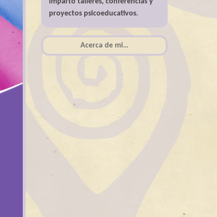
imparto talleres, conferencias y
proyectos psicoeducativos.
Acerca de mi…