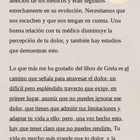
atención de los médicos y eran seguidos
estrechamente en su evolución. Necesitamos que
nos escuchen y que nos tengan en cuenta. Una
buena relación con tu médico disminuye la
percepción de tu dolor, y también hay estudios
que demuestran esto.
Lo que más me ha gustado del libro de Grela es
el
camino que señala para atravesar el dolor, un
difícil pero espléndido trayecto que exige, en
primer lugar, asumir que no puedes ignorar ese
dolor, que tienes que admitir tus limitaciones y
adaptar tu vida a ello; pero, una vez hecho esto,
hay que tener claro que no puedes rendirte.
Tu
vida es mucho más grande que tu dolor, y la