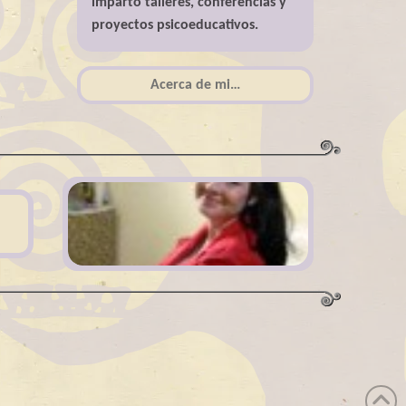
imparto talleres, conferencias y
proyectos psicoeducativos.
Acerca de mi…
Acerca de mi