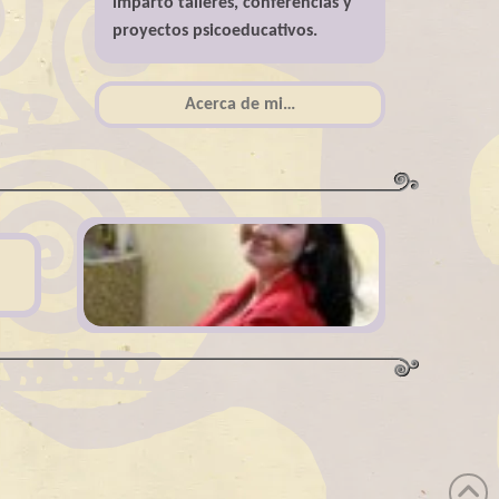
imparto talleres, conferencias y
proyectos psicoeducativos.
Acerca de mi…
Acerca de mi